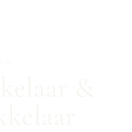
jen
kelaar &
kkelaar